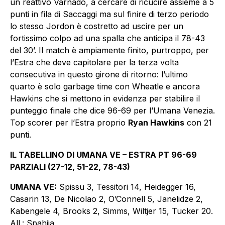
un reattivo Varnado, a cercare di ricucire assieme a 5
punti in fila di Saccaggi ma sul finire di terzo periodo
lo stesso Jordon è costretto ad uscire per un
fortissimo colpo ad una spalla che anticipa il 78-43
del 30’. Il match è ampiamente finito, purtroppo, per
l’Estra che deve capitolare per la terza volta
consecutiva in questo girone di ritorno: l’ultimo
quarto è solo garbage time con Wheatle e ancora
Hawkins che si mettono in evidenza per stabilire il
punteggio finale che dice 96-69 per l’Umana Venezia.
Top scorer per l’Estra proprio
Ryan Hawkins
con 21
punti.
IL TABELLINO DI UMANA VE – ESTRA PT 96-69
PARZIALI (27-12, 51-22, 78-43)
UMANA VE:
Spissu 3, Tessitori 14, Heidegger 16,
Casarin 13, De Nicolao 2, O’Connell 5, Janelidze 2,
Kabengele 4, Brooks 2, Simms, Wiltjer 15, Tucker 20.
All.: Spahija