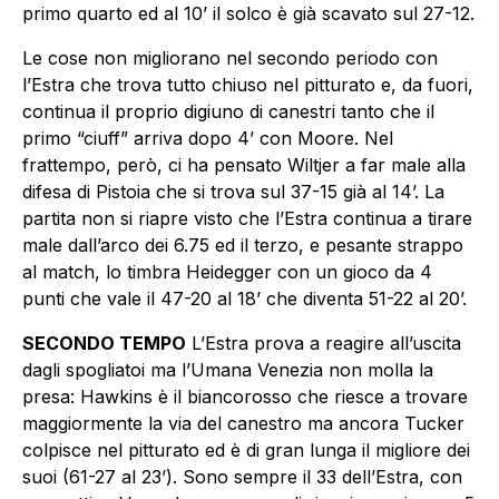
primo quarto ed al 10’ il solco è già scavato sul 27-12.
Le cose non migliorano nel secondo periodo con
l’Estra che trova tutto chiuso nel pitturato e, da fuori,
continua il proprio digiuno di canestri tanto che il
primo “ciuff” arriva dopo 4’ con Moore. Nel
frattempo, però, ci ha pensato Wiltjer a far male alla
difesa di Pistoia che si trova sul 37-15 già al 14’. La
partita non si riapre visto che l’Estra continua a tirare
male dall’arco dei 6.75 ed il terzo, e pesante strappo
al match, lo timbra Heidegger con un gioco da 4
punti che vale il 47-20 al 18’ che diventa 51-22 al 20’.
SECONDO TEMPO
L’Estra prova a reagire all’uscita
dagli spogliatoi ma l’Umana Venezia non molla la
presa: Hawkins è il biancorosso che riesce a trovare
maggiormente la via del canestro ma ancora Tucker
colpisce nel pitturato ed è di gran lunga il migliore dei
suoi (61-27 al 23’). Sono sempre il 33 dell’Estra, con