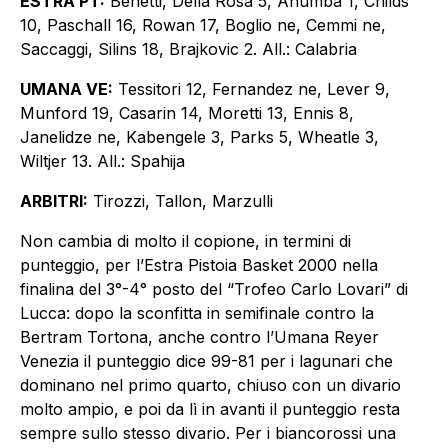
ESTRA PT:
Benetti, Della Rosa 5, Anumba 1, Childs
10, Paschall 16, Rowan 17, Boglio ne, Cemmi ne,
Saccaggi, Silins 18, Brajkovic 2. All.: Calabria
UMANA VE:
Tessitori 12, Fernandez ne, Lever 9,
Munford 19, Casarin 14, Moretti 13, Ennis 8,
Janelidze ne, Kabengele 3, Parks 5, Wheatle 3,
Wiltjer 13. All.: Spahija
ARBITRI:
Tirozzi, Tallon, Marzulli
Non cambia di molto il copione, in termini di
punteggio, per l’Estra Pistoia Basket 2000 nella
finalina del 3°-4° posto del “Trofeo Carlo Lovari” di
Lucca: dopo la sconfitta in semifinale contro la
Bertram Tortona, anche contro l’Umana Reyer
Venezia il punteggio dice 99-81 per i lagunari che
dominano nel primo quarto, chiuso con un divario
molto ampio, e poi da lì in avanti il punteggio resta
sempre sullo stesso divario. Per i biancorossi una