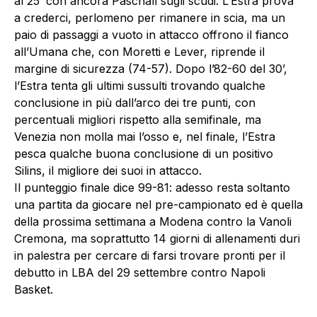
al 25’ con ancora Paschall sugli scudi. L’Estra prova
a crederci, perlomeno per rimanere in scia, ma un
paio di passaggi a vuoto in attacco offrono il fianco
all’Umana che, con Moretti e Lever, riprende il
margine di sicurezza (74-57). Dopo l’82-60 del 30’,
l’Estra tenta gli ultimi sussulti trovando qualche
conclusione in più dall’arco dei tre punti, con
percentuali migliori rispetto alla semifinale, ma
Venezia non molla mai l’osso e, nel finale, l’Estra
pesca qualche buona conclusione di un positivo
Silins, il migliore dei suoi in attacco.
Il punteggio finale dice 99-81: adesso resta soltanto
una partita da giocare nel pre-campionato ed è quella
della prossima settimana a Modena contro la Vanoli
Cremona, ma soprattutto 14 giorni di allenamenti duri
in palestra per cercare di farsi trovare pronti per il
debutto in LBA del 29 settembre contro Napoli
Basket.