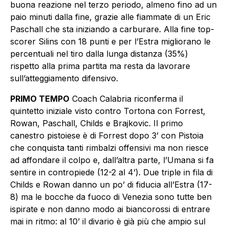
buona reazione nel terzo periodo, almeno fino ad un
paio minuti dalla fine, grazie alle fiammate di un Eric
Paschall che sta iniziando a carburare. Alla fine top-
scorer Silins con 18 punti e per l’Estra migliorano le
percentuali nel tiro dalla lunga distanza (35%)
rispetto alla prima partita ma resta da lavorare
sull’atteggiamento difensivo.
PRIMO TEMPO
Coach Calabria riconferma il
quintetto iniziale visto contro Tortona con Forrest,
Rowan, Paschall, Childs e Brajkovic. Il primo
canestro pistoiese è di Forrest dopo 3’ con Pistoia
che conquista tanti rimbalzi offensivi ma non riesce
ad affondare il colpo e, dall’altra parte, l’Umana si fa
sentire in contropiede (12-2 al 4’). Due triple in fila di
Childs e Rowan danno un po’ di fiducia all’Estra (17-
8) ma le bocche da fuoco di Venezia sono tutte ben
ispirate e non danno modo ai biancorossi di entrare
mai in ritmo: al 10’ il divario è già più che ampio sul