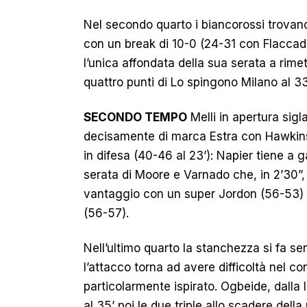
Nel secondo quarto i biancorossi trovano
con un break di 10-0 (24-31 con Flaccad
l’unica affondata della sua serata a rimet
quattro punti di Lo spingono Milano al 33
SECONDO TEMPO
Melli in apertura sigla
decisamente di marca Estra con Hawkins
in difesa (40-46 al 23’): Napier tiene a g
serata di Moore e Varnado che, in 2’30”, 
vantaggio con un super Jordon (56-53) pr
(56-57).
Nell’ultimo quarto la stanchezza si fa se
l’attacco torna ad avere difficoltà nel c
particolarmente ispirato. Ogbeide, dalla 
al 35’ poi le due triple allo scadere dell