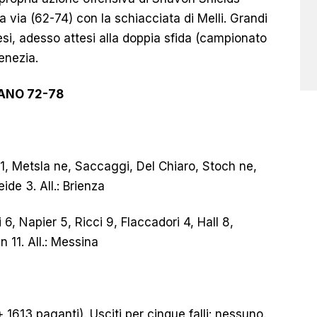
via (62-74) con la schiacciata di Melli. Grandi
iesi, adesso attesi alla doppia sfida (campionato
enezia.
LANO 72-78
21, Metsla ne, Saccaggi, Del Chiaro, Stoch ne,
de 3. All.: Brienza
 6, Napier 5, Ricci 9, Flaccadori 4, Hall 8,
 11. All.: Messina
1613 paganti). Usciti per cinque falli: nessuno.