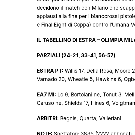
decidono il match con Milano che scappa 
applausi alla fine per i biancorossi pisto
e Final Eight di Coppa) contro l’Umana V
IL TABELLINO DI ESTRA – OLIMPIA MI
PARZIALI (24-21, 33-41, 56-57)
ESTRA PT:
Willis 17, Della Rosa, Moore 
Varnado 20, Wheatle 5, Hawkins 6, Ogbei
EA7 MI:
Lo 9, Bortolani ne, Tonut 3, Melli
Caruso ne, Shields 17, Hines 6, Voigtmann
ARBITRI:
Begnis, Quarta, Valleriani
NOTE:
Spettatori: 3835 (2222 abbonati + 