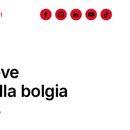
eve
lla bolgia
8