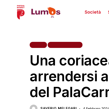
Società
HOME
PRIMA SQUADRA
Una coriacea
arrendersi a
del PalaCarr
SAVERIO MELEGARI
4 Febbraio 202