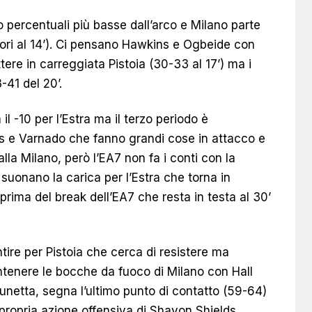
 percentuali più basse dall’arco e Milano parte
ori al 14’). Ci pensano Hawkins e Ogbeide con
tere in carreggiata Pistoia (30-33 al 17’) ma i
-41 del 20’.
 il -10 per l’Estra ma il terzo periodo è
 e Varnado che fanno grandi cose in attacco e
alla Milano, però l’EA7 non fa i conti con la
suonano la carica per l’Estra che torna in
ima del break dell’EA7 che resta in testa al 30’
ntire per Pistoia che cerca di resistere ma
ontenere le bocche da fuoco di Milano con Hall
lunetta, segna l’ultimo punto di contatto (59-64)
a propria azione offensiva di Shavon Shields