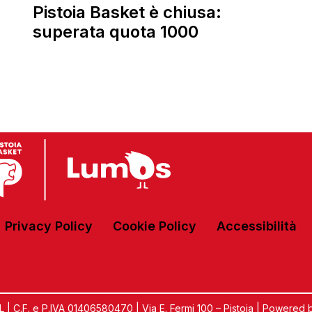
Pistoia Basket è chiusa:
superata quota 1000
Privacy Policy
Cookie Policy
Accessibilità
C.F. e P.IVA 01406580470 | Via E. Fermi 100 – Pistoia | Powered