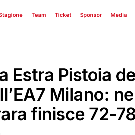
Stagione
Team
Ticket
Sponsor
Media
 Estra Pistoia d
ll’EA7 Milano: ne
ara finisce 72-7
4