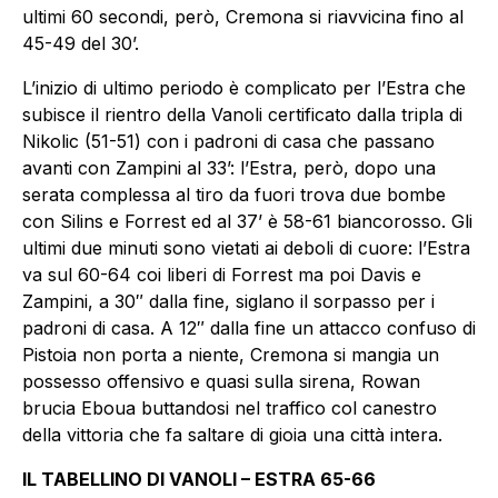
ultimi 60 secondi, però, Cremona si riavvicina fino al
45-49 del 30’.
L’inizio di ultimo periodo è complicato per l’Estra che
subisce il rientro della Vanoli certificato dalla tripla di
Nikolic (51-51) con i padroni di casa che passano
avanti con Zampini al 33’: l’Estra, però, dopo una
serata complessa al tiro da fuori trova due bombe
con Silins e Forrest ed al 37’ è 58-61 biancorosso. Gli
ultimi due minuti sono vietati ai deboli di cuore: l’Estra
va sul 60-64 coi liberi di Forrest ma poi Davis e
Zampini, a 30″ dalla fine, siglano il sorpasso per i
padroni di casa. A 12″ dalla fine un attacco confuso di
Pistoia non porta a niente, Cremona si mangia un
possesso offensivo e quasi sulla sirena, Rowan
brucia Eboua buttandosi nel traffico col canestro
della vittoria che fa saltare di gioia una città intera.
IL TABELLINO DI VANOLI – ESTRA 65-66