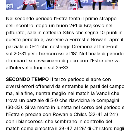
Nel secondo periodo l’Estra tenta il primo strappo
dell’incontro: dopo un buon 2+1 di Brajkovic nel
pitturato, sale in cattedra Silins che segna 10 punti in
questo periodo e, assieme a Forrest e Rowan, apre il
parziale di 0-11 che costringe Cremona al time-out
sul 20-31 per i biancorossi al 18’. Nel finale di periodo
i lombardi si riavvicinano di poco con l’Estra che va
all’intervallo lungo sul 25-33.
SECONDO TEMPO
Il terzo periodo si apre con
diversi errori offensivi da entrambe le parti del campo
ma, alla fine, rientra meglio nel match la Vanoli che
trova un parziale di 5-0 che riavvicina le compagini
(30-33). Si va molto in lunetta nel corso del periodo e
l’Estra è precisa con Rowan e Childs (32-41 al 24’)
con i biancorossi che sembrano in controllo del
match come dimostra il 38-47 al 28’ di Christon: negli