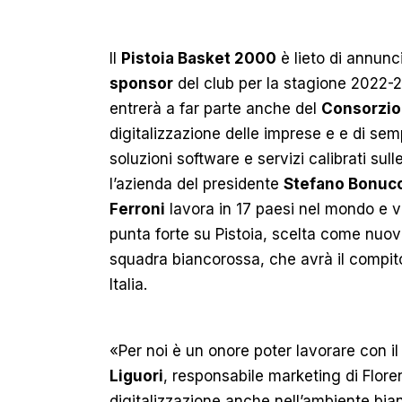
Il
Pistoia Basket 2000
è lieto di annunc
sponsor
del club per la stagione 2022-
entrerà a far parte anche del
Consorzio 
digitalizzazione delle imprese e e di sem
soluzioni software e servizi calibrati sul
l’azienda del presidente
Stefano Bonucc
Ferroni
lavora in 17 paesi nel mondo e va
punta forte su Pistoia, scelta come nuo
squadra biancorossa, che avrà il compito d
Italia.
«Per noi è un onore poter lavorare con i
Liguori
, responsabile marketing di Flor
digitalizzazione anche nell’ambiente bia