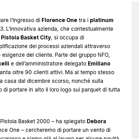
iare l’ingresso di
Florence One
tra i
platinum
23. L’innovativa azienda, che contestualmente
Pistoia Basket City
, si occupa di
plificazione dei processi aziendali attraverso
le esigenze del cliente. Parte del gruppo NFO,
elli
e dell’amministratore delegato
Emiliano
nta oltre 90 clienti attivi. Ma al tempo stesso
va casa dal dicembre scorso, nonché sulla
i portare in alto il loro logo sui parquet di tutta
l Pistoia Basket 2000 – ha spiegato
Debora
ence One – cercheremo di portare un vento di
ncorosso e siamo già al lavoro per alcune novità