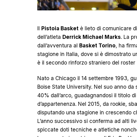
Il
Pistoia Basket
è lieto di comunicare di 
dell’atleta
Derrick Michael Marks
. La p
dall’avventura al
Basket Torino
, ha fir
stagione in Italia, dove si è dimostrato 
è il secondo rinforzo straniero del roster
Nato a Chicago il 14 settembre 1993, gua
Boise State University. Nel suo anno da s
40% dall’arco, guadagnandosi il titolo d
d’appartenenza. Nel 2015, da rookie, sbar
disputando una stagione in crescendo chi
L’anno successivo si conferma ad alti li
spiccate doti tecniche e atletiche nonché