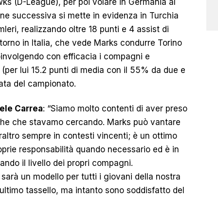
wks (D-League), per poi volare in Germania al
ione successiva si mette in evidenza in Turchia
eri, realizzando oltre 18 punti e 4 assist di
ritorno in Italia, che vede Marks condurre Torino
coinvolgendo con efficacia i compagni e
(per lui 15.2 punti di media con il 55% da due e
rzata del campionato.
ele Carrea
: “Siamo molto contenti di aver preso
tiche che stavamo cercando. Marks può vantare
altro sempre in contesti vincenti; è un ottimo
oprie responsabilità quando necessario ed è in
ando il livello dei propri compagni.
sarà un modello per tutti i giovani della nostra
ltimo tassello, ma intanto sono soddisfatto del