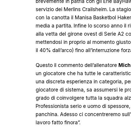
brevemente in patria con gli Erie BayHa
servizio dei Merlins Crailsheim. La stag
con la canotta il Manisa Basketbol Hakeml
media a partita. Infine lo scorso anno il 
alla vetta del girone ovest di Serie A2 
mettendosi in proprio al momento giusto 
il 40% dall’arco) fino all’interruzione fo
Questo il commento dell’allenatore
Mich
un giocatore che ha tutte le caratteris
una discreta esperienza in categoria, per
giocatore di sistema, sa assumersi le pr
grado di coinvolgere tutta la squadra alz
Professionista serio e uomo di spessore, 
panchina. Adesso ci concentreremo sull’u
lavoro fatto finora”.