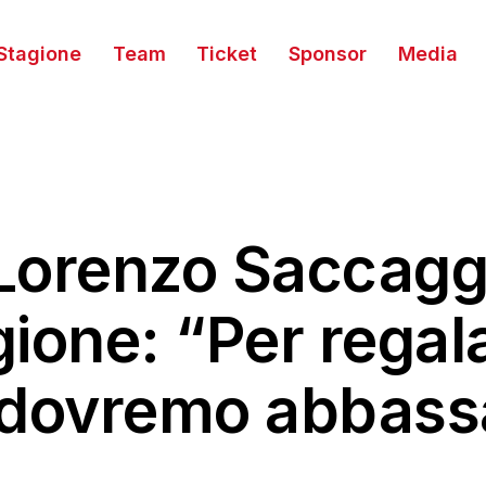
Stagione
Team
Ticket
Sponsor
Media
 Lorenzo Saccaggi
gione: “Per regal
 dovremo abbassa