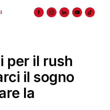
 per il rush
arci il sogno
re la