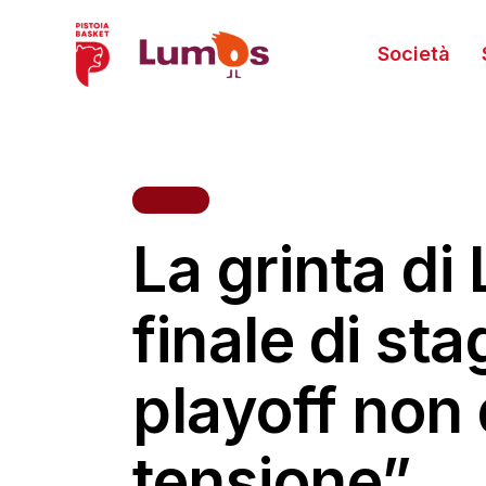
Società
HOME
La grinta di
finale di sta
playoff non
tensione”