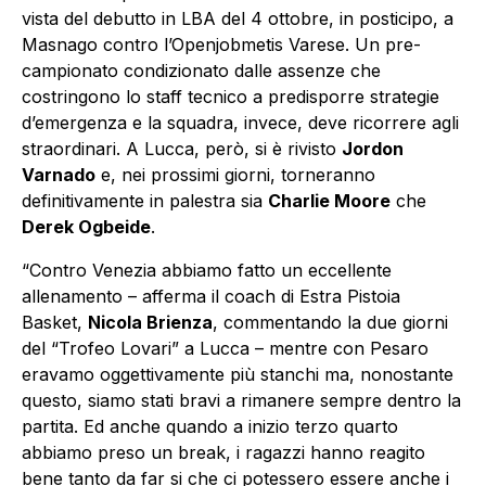
vista del debutto in LBA del 4 ottobre, in posticipo, a
Masnago contro l’Openjobmetis Varese. Un pre-
campionato condizionato dalle assenze che
costringono lo staff tecnico a predisporre strategie
d’emergenza e la squadra, invece, deve ricorrere agli
straordinari. A Lucca, però, si è rivisto
Jordon
Varnado
e, nei prossimi giorni, torneranno
definitivamente in palestra sia
Charlie Moore
che
Derek Ogbeide
.
“Contro Venezia abbiamo fatto un eccellente
allenamento – afferma il coach di Estra Pistoia
Basket,
Nicola Brienza
, commentando la due giorni
del “Trofeo Lovari” a Lucca – mentre con Pesaro
eravamo oggettivamente più stanchi ma, nonostante
questo, siamo stati bravi a rimanere sempre dentro la
partita. Ed anche quando a inizio terzo quarto
abbiamo preso un break, i ragazzi hanno reagito
bene tanto da far si che ci potessero essere anche i