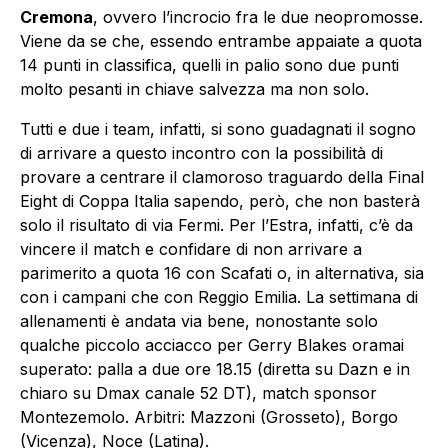
Cremona
, ovvero l’incrocio fra le due neopromosse.
Viene da se che, essendo entrambe appaiate a quota
14 punti in classifica, quelli in palio sono due punti
molto pesanti in chiave salvezza ma non solo.
Tutti e due i team, infatti, si sono guadagnati il sogno
di arrivare a questo incontro con la possibilità di
provare a centrare il clamoroso traguardo della Final
Eight di Coppa Italia sapendo, però, che non basterà
solo il risultato di via Fermi. Per l’Estra, infatti, c’è da
vincere il match e confidare di non arrivare a
parimerito a quota 16 con Scafati o, in alternativa, sia
con i campani che con Reggio Emilia. La settimana di
allenamenti è andata via bene, nonostante solo
qualche piccolo acciacco per Gerry Blakes oramai
superato: palla a due ore 18.15 (diretta su Dazn e in
chiaro su Dmax canale 52 DT), match sponsor
Montezemolo. Arbitri: Mazzoni (Grosseto), Borgo
(Vicenza), Noce (Latina).