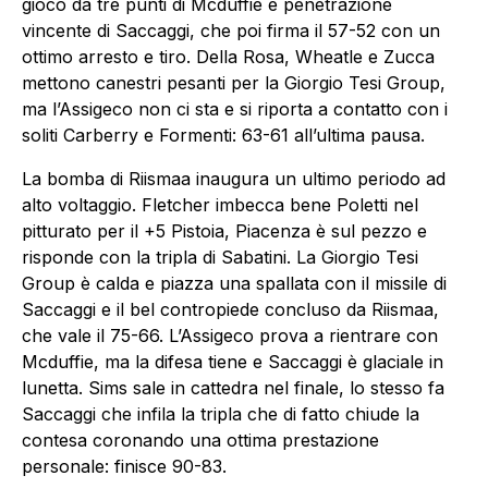
gioco da tre punti di Mcduffie e penetrazione
vincente di Saccaggi, che poi firma il 57-52 con un
ottimo arresto e tiro. Della Rosa, Wheatle e Zucca
mettono canestri pesanti per la Giorgio Tesi Group,
ma l’Assigeco non ci sta e si riporta a contatto con i
soliti Carberry e Formenti: 63-61 all’ultima pausa.
La bomba di Riismaa inaugura un ultimo periodo ad
alto voltaggio. Fletcher imbecca bene Poletti nel
pitturato per il +5 Pistoia, Piacenza è sul pezzo e
risponde con la tripla di Sabatini. La Giorgio Tesi
Group è calda e piazza una spallata con il missile di
Saccaggi e il bel contropiede concluso da Riismaa,
che vale il 75-66. L’Assigeco prova a rientrare con
Mcduffie, ma la difesa tiene e Saccaggi è glaciale in
lunetta. Sims sale in cattedra nel finale, lo stesso fa
Saccaggi che infila la tripla che di fatto chiude la
contesa coronando una ottima prestazione
personale: finisce 90-83.