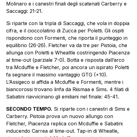
Molinaro e i canestri finali degli scatenati Carberry e
Saccaggi: 21-21.
Si riparte con la tripla di Saccaggi, che vola in doppia
cifra, e il cioccolatino di Zucca per Poletti. Gli ospiti
rispondono con Formenti, che riporta il punteggio in
equilibrio (26-26). Fletcher va da tre per Pistoia, che
allunga con Poletti e Whealtle costringendo Piacenza
al time-out (parziale 7-0). Botta e risposta dall’arco
tra Mcduffie e Fletcher, poi ancora un ispirato Poletti
fa segnare il massimo vantaggio GTG (+10).
L’Assigeco si affida a Mcduffie e Formenti, mentre i
biancorossi trovano linfa da Riismaa e Sims. 4 filati di
Sabatini riavvicinano gli emiliani nel finale: 45-41.
SECONDO TEMPO.
Si riparte con i canestri di Sims e
Carberry. Pistoia prova un nuovo allungo con
Fletcher, Piacenza replica con Mcduffie e Sabatini
inducendo Carrea al time-out. Tap-in di Wheatle,