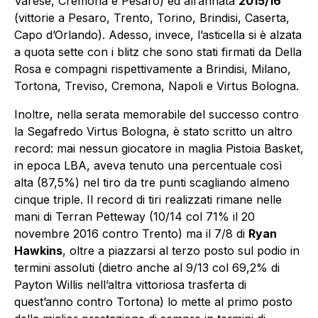
Varese, Cremona e Pesaro) ed all’annata
2015/16
(vittorie a Pesaro, Trento, Torino, Brindisi, Caserta,
Capo d’Orlando). Adesso, invece, l’asticella si è alzata
a quota sette con i blitz che sono stati firmati da Della
Rosa e compagni rispettivamente a Brindisi, Milano,
Tortona, Treviso, Cremona, Napoli e Virtus Bologna.
Inoltre, nella serata memorabile del successo contro
la Segafredo Virtus Bologna, è stato scritto un altro
record: mai nessun giocatore in maglia Pistoia Basket,
in epoca LBA, aveva tenuto una percentuale così
alta (87,5%) nel tiro da tre punti scagliando almeno
cinque triple. Il record di tiri realizzati rimane nelle
mani di Terran Petteway (10/14 col 71% il 20
novembre 2016 contro Trento) ma il 7/8 di
Ryan
Hawkins
, oltre a piazzarsi al terzo posto sul podio in
termini assoluti (dietro anche al 9/13 col 69,2% di
Payton Willis nell’altra vittoriosa trasferta di
quest’anno contro Tortona) lo mette al primo posto