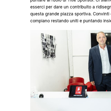
puntare al ruolo di Title Sponsor. Ci siam
esserci per dare un contribuito a ridisegn
questa grande piazza sportiva. Convinti c
compiano restando uniti e puntando insie