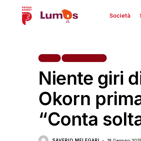
Società
HOME
PRIMA SQUADRA
Niente giri 
Okorn prima 
“Conta solt
SAVERIO MELEGARI
18 Gennaio 202