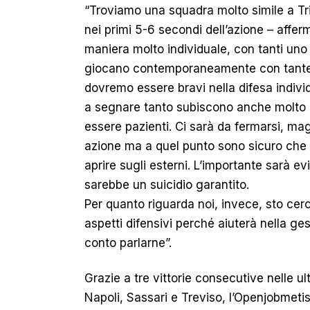
“Troviamo una squadra molto simile a Tri
nei primi 5-6 secondi dell’azione – affe
maniera molto individuale, con tanti uno
giocano contemporaneamente con tante g
dovremo essere bravi nella difesa indivi
a segnare tanto subiscono anche molto e 
essere pazienti. Ci sarà da fermarsi, mag
azione ma a quel punto sono sicuro che c
aprire sugli esterni. L’importante sarà ev
sarebbe un suicidio garantito.
Per quanto riguarda noi, invece, sto cer
aspetti difensivi perché aiuterà nella ge
conto parlarne”.
Grazie a tre vittorie consecutive nelle u
Napoli, Sassari e Treviso, l’Openjobmeti