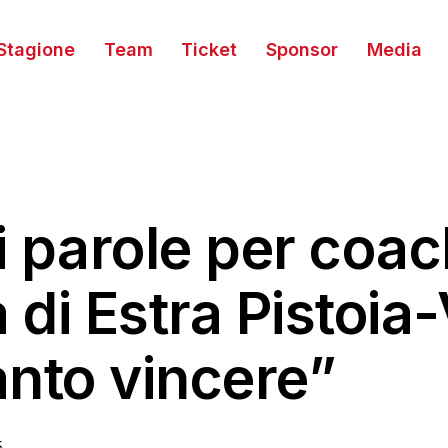
Stagione
Team
Ticket
Sponsor
Media
di parole per coa
di Estra Pistoia
anto vincere”
5