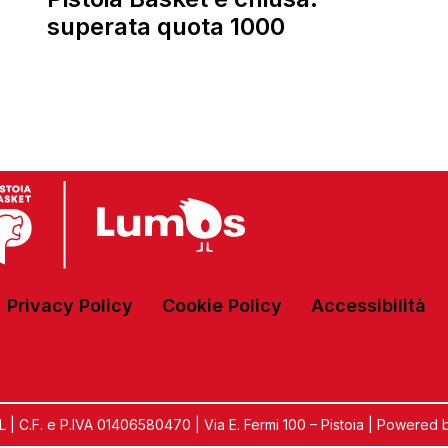
superata quota 1000
Privacy Policy
Cookie Policy
Accessibilità
C.F. e P.IVA 01406580470 | Via E. Fermi 100 – Pistoia | Powered