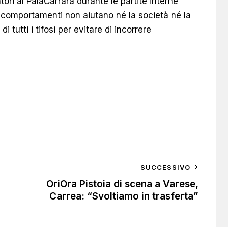
tatori al PalaCarrara durante le partite interne
i comportamenti non aiutano né la società né la
tutti i tifosi per evitare di incorrere
SUCCESSIVO
OriOra Pistoia di scena a Varese,
Carrea: “Svoltiamo in trasferta”