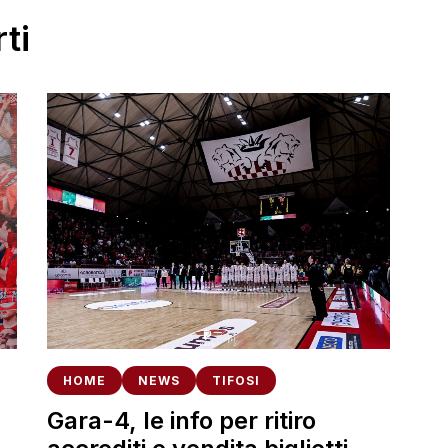
ti
HOME
NEWS
TIFOSI
Gara-4, le info per ritiro