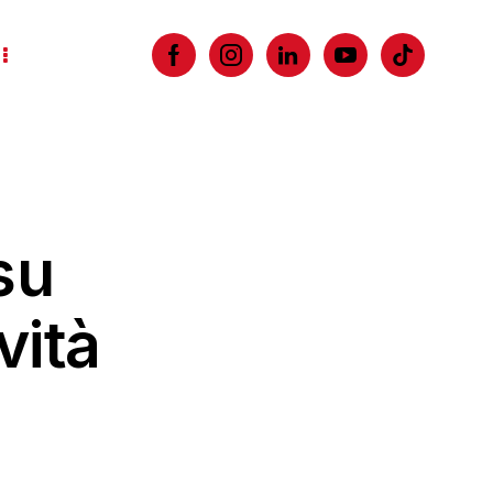
su
vità