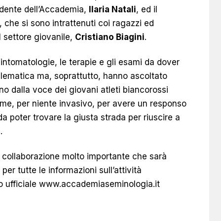
idente dell’Accademia,
Ilaria Natali
, ed il
, che si sono intrattenuti coi ragazzi ed
el settore giovanile,
Cristiano Biagini
.
sintomatologie, le terapie e gli esami da dover
blematica ma, soprattutto, hanno ascoltato
o dalla voce dei giovani atleti biancorossi
ame, per niente invasivo, per avere un responso
a poter trovare la giusta strada per riuscire a
.
a collaborazione molto importante che sarà
er tutte le informazioni sull’attività
o ufficiale
www.accademiaseminologia.it