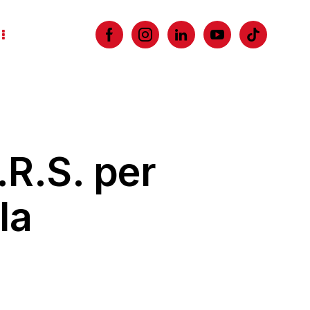
I.R.S. per
la