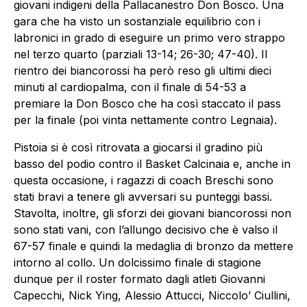
giovani indigeni della Pallacanestro Don Bosco. Una
gara che ha visto un sostanziale equilibrio con i
labronici in grado di eseguire un primo vero strappo
nel terzo quarto (parziali 13-14; 26-30; 47-40). Il
rientro dei biancorossi ha però reso gli ultimi dieci
minuti al cardiopalma, con il finale di 54-53 a
premiare la Don Bosco che ha così staccato il pass
per la finale (poi vinta nettamente contro Legnaia).
Pistoia si è così ritrovata a giocarsi il gradino più
basso del podio contro il Basket Calcinaia e, anche in
questa occasione, i ragazzi di coach Breschi sono
stati bravi a tenere gli avversari su punteggi bassi.
Stavolta, inoltre, gli sforzi dei giovani biancorossi non
sono stati vani, con l’allungo decisivo che è valso il
67-57 finale e quindi la medaglia di bronzo da mettere
intorno al collo. Un dolcissimo finale di stagione
dunque per il roster formato dagli atleti Giovanni
Capecchi, Nick Ying, Alessio Attucci, Niccolo’ Ciullini,