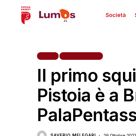
Società
HOME
PRIMA SQUADRA
Il primo squi
Pistoia è a Br
PalaPentass
SAVERIO MELEGARI
29 Ottobre 202