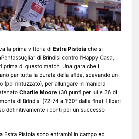
va la prima vittoria di
Estra Pistoia
che si
laPentassuglia” di Brindisi contro l’Happy Casa,
ti prima di questo match. Una gara che i
no per tutta la durata della sfida, scavando un
 (poi rintuzzato), per allungare in maniera
catenato
Charlie Moore
(30 punti per lui e 36 di
onta di Brindisi (72-74 a 1’30” dalla fine): i liberi
o definitivamente i conti per un successo
sa Estra Pistoia sono entrambi in campo ed