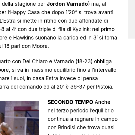
e della stagione per
Jordon Varnado
) ma, al
 per l’Happy Casa che dopo 1’20” si trova avanti
L’Estra si mette in ritmo con due affondate di
 al 4’ con due triple di fila di Kyzlink: nel primo
e e Hawkins suonano la carica ed in 3’ si torna
ul 18 pari con Moore.
quarto con Del Chiaro e Varnado (18-23) obbliga
ore, si va in massimo equilibrio fino all’intervallo
are i suoi, in casa Estra invece ci pensa
 barra del comando ed al 20’ è 36-37 per Pistoia.
SECONDO TEMPO
Anche
nel terzo periodo l’equilibrio
continua a regnare in campo
con Brindisi che trova quasi