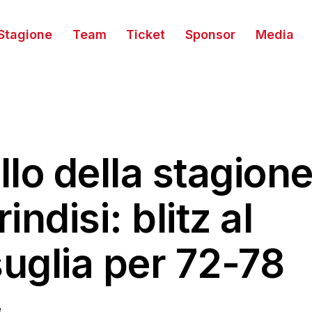
Stagione
Team
Ticket
Sponsor
Media
llo della stagione
indisi: blitz al
uglia per 72-78
3