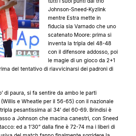
tutti i suoi punti dal trio
Johnson-Sneed-Kyzlink
mentre Estra mette in
fiducia sia Varnado che uno
scatenato Moore: prima si
inventa la tripla del 48-48
con il difensore addosso, poi
le magie di un gioco da 2+1
ima del tentativo di riavvicinarsi dei padroni di
’ di paura, si fa sentire da ambo le parti
(Willis e Wheatle per il 56-65) con il nazionale
ripla pesantissima al 34’ del 60-69. Brindisi è
t basso a Johnson che macina canestri, con Sneed
cco: ed a 1’30” dalla fine è 72-74 ma i liberi di
usiva del match fanno finalmente sorridere la