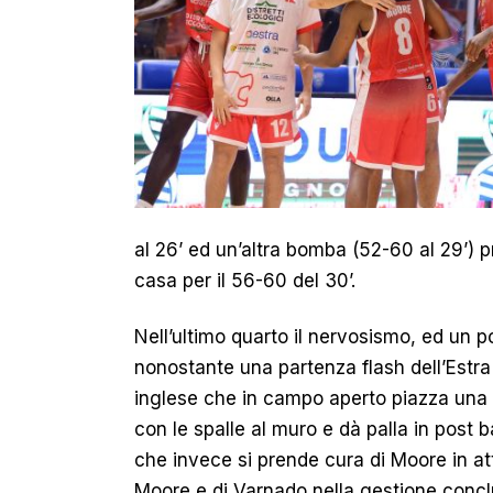
al 26’ ed un’altra bomba (52-60 al 29’) pr
casa per il 56-60 del 30’.
Nell’ultimo quarto il nervosismo, ed un po
nonostante una partenza flash dell’Estra 
inglese che in campo aperto piazza una t
con le spalle al muro e dà palla in pos
che invece si prende cura di Moore in atta
Moore e di Varnado nella gestione concl