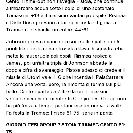
Cento. Il time-out non risveglia Pistoia, che continua
a imbarcare acqua sotto i colpi di uno scatenato
Tomassini: +18 è il massimo vantaggio ospite. Riismaa
e Della Rosa provano a far ripartire la Gtg, ma la
Tramec non sbaglia un colpo: 44-61.
Johnson prova a caricarsi i suoi sulle spalle con 5
punti filati, uniti a una ritrovata difesa di squadra che
mette la museruola agli ospiti. Riismaa replica a
James, poi un’altra tripla di Johnson abbatte la
doppia cifra di svantaggio. Pistoia adesso ci crede e il
missile di Utomi vale il -6 che incendia il PalaCarrara.
Ancora una volta, però, la rimonta si ferma sul più
bello: Cento riparte da Zilli e da un Tomassini
versione cecchino, mentre la Giorgio Tesi Group non
ha più forza e tempo per lanciare un nuovo assalto.
Fa festa la Tramec: finisce 61-75, serie in parità.
GIORGIO TESI GROUP PISTOIA TRAMEC CENTO 61-
75