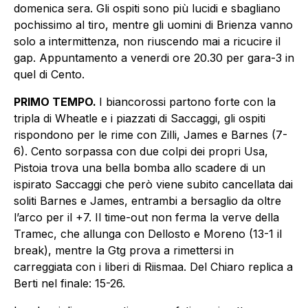
domenica sera. Gli ospiti sono più lucidi e sbagliano
pochissimo al tiro, mentre gli uomini di Brienza vanno
solo a intermittenza, non riuscendo mai a ricucire il
gap. Appuntamento a venerdi ore 20.30 per gara-3 in
quel di Cento.
PRIMO TEMPO.
I biancorossi partono forte con la
tripla di Wheatle e i piazzati di Saccaggi, gli ospiti
rispondono per le rime con Zilli, James e Barnes (7-
6). Cento sorpassa con due colpi dei propri Usa,
Pistoia trova una bella bomba allo scadere di un
ispirato Saccaggi che però viene subito cancellata dai
soliti Barnes e James, entrambi a bersaglio da oltre
l’arco per il +7. Il time-out non ferma la verve della
Tramec, che allunga con Dellosto e Moreno (13-1 il
break), mentre la Gtg prova a rimettersi in
carreggiata con i liberi di Riismaa. Del Chiaro replica a
Berti nel finale: 15-26.