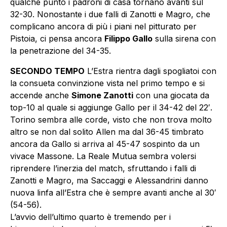
qualche punto i padroni di casa tornano avanti sul
32-30. Nonostante i due falli di Zanotti e Magro, che
complicano ancora di più i piani nel pitturato per
Pistoia, ci pensa ancora
Filippo Gallo
sulla sirena con
la penetrazione del 34-35.
SECONDO TEMPO
L’Estra rientra dagli spogliatoi con
la consueta convinzione vista nel primo tempo e si
accende anche
Simone Zanotti
con una giocata da
top-10 al quale si aggiunge Gallo per il 34-42 del 22′.
Torino sembra alle corde, visto che non trova molto
altro se non dal solito Allen ma dal 36-45 timbrato
ancora da Gallo si arriva al 45-47 sospinto da un
vivace Massone. La Reale Mutua sembra volersi
riprendere l’inerzia del match, sfruttando i falli di
Zanotti e Magro, ma Saccaggi e Alessandrini danno
nuova linfa all’Estra che è sempre avanti anche al 30′
(54-56).
L’avvio dell’ultimo quarto è tremendo per i