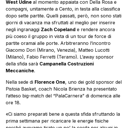
West Udine
al momento appaiata con Della Rosa e
compagni, unitamente a Cento, in testa alla classifica
dopo sette partite. Quelli passati, però, non sono stati
giorni di vacanza ma sfruttati al meglio per inserire
negli ingranaggi
Zach Copeland
e rendere ancora
più coeso il gruppo in vista di un tour de force di
partite oramai alle porte. Arbitreranno l’incontro
Giacomo Dori (Mirano, Venezia), Matteo Lucotti
(Milano), Fabio Ferretti (Teramo). L’away sponsor
della sfida sarà
Campanella Costruzioni
Meccaniche
.
Nella sede di
Florence One
, uno dei gold sponsor del
Pistoia Basket, coach Nicola Brienza ha presentato
l’atteso big-match del “PalaCarnera” di domenica alle
ore 18.
«Ci siamo preparati bene a questa sfida sfruttando la
prima settimana per ricaricare le energie fisiche
perché avevamo tirato un po’ la corda per alcuni in