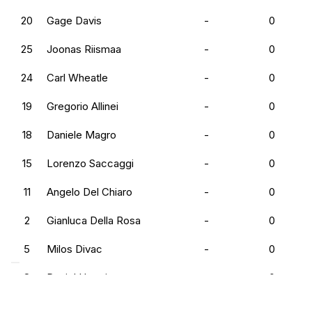
20
Gage Davis
-
0
25
Joonas Riismaa
-
0
24
Carl Wheatle
-
0
19
Gregorio Allinei
-
0
18
Daniele Magro
-
0
15
Lorenzo Saccaggi
-
0
11
Angelo Del Chiaro
-
0
2
Gianluca Della Rosa
-
0
5
Milos Divac
-
0
8
Daniel Utomi
-
0