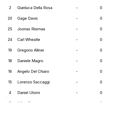
2
Gianluca Della Rosa
-
0
20
Gage Davis
-
0
25
Joonas Riismaa
-
0
24
Carl Wheatle
-
0
19
Gregorio Allinei
-
0
18
Daniele Magro
-
0
16
Angelo Del Chiaro
-
0
15
Lorenzo Saccaggi
-
0
4
Daniel Utomi
-
0
5
Milos Divac
-
0