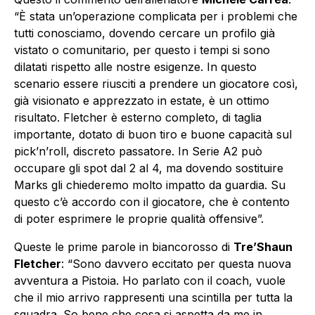
“È stata un’operazione complicata per i problemi che
tutti conosciamo, dovendo cercare un profilo già
vistato o comunitario, per questo i tempi si sono
dilatati rispetto alle nostre esigenze. In questo
scenario essere riusciti a prendere un giocatore così,
già visionato e apprezzato in estate, è un ottimo
risultato. Fletcher è esterno completo, di taglia
importante, dotato di buon tiro e buone capacità sul
pick’n’roll, discreto passatore. In Serie A2 può
occupare gli spot dal 2 al 4, ma dovendo sostituire
Marks gli chiederemo molto impatto da guardia. Su
questo c’è accordo con il giocatore, che è contento
di poter esprimere le proprie qualità offensive”.
Queste le prime parole in biancorosso di
Tre’Shaun
Fletcher
: “Sono davvero eccitato per questa nuova
avventura a Pistoia. Ho parlato con il coach, vuole
che il mio arrivo rappresenti una scintilla per tutta la
squadra. So bene che cosa si aspetta da me in