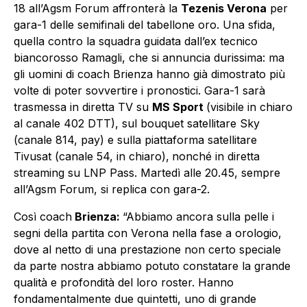
18 all’Agsm Forum affronterà la
Tezenis Verona
per
gara-1 delle semifinali del tabellone oro. Una sfida,
quella contro la squadra guidata dall’ex tecnico
biancorosso Ramagli, che si annuncia durissima: ma
gli uomini di coach Brienza hanno già dimostrato più
volte di poter sovvertire i pronostici. Gara-1 sarà
trasmessa in diretta TV su
MS Sport
(visibile in chiaro
al canale 402 DTT), sul bouquet satellitare Sky
(canale 814, pay) e sulla piattaforma satellitare
Tivusat (canale 54, in chiaro),
nonché in diretta
streaming su LNP Pass. Martedì alle 20.45, sempre
all’Agsm Forum, si replica con gara-2.
Così coach
Brienza:
“Abbiamo ancora sulla pelle i
segni della partita con Verona nella fase a orologio,
dove al netto di una prestazione non certo speciale
da parte nostra abbiamo potuto constatare la grande
qualità e profondità del loro roster. Hanno
fondamentalmente due quintetti, uno di grande