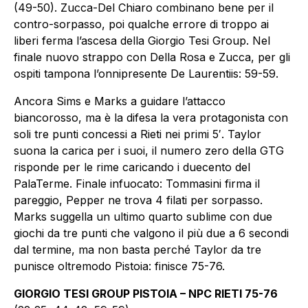
(49-50). Zucca-Del Chiaro combinano bene per il
contro-sorpasso, poi qualche errore di troppo ai
liberi ferma l’ascesa della Giorgio Tesi Group. Nel
finale nuovo strappo con Della Rosa e Zucca, per gli
ospiti tampona l’onnipresente De Laurentiis: 59-59.
Ancora Sims e Marks a guidare l’attacco
biancorosso, ma è la difesa la vera protagonista con
soli tre punti concessi a Rieti nei primi 5′. Taylor
suona la carica per i suoi, il numero zero della GTG
risponde per le rime caricando i duecento del
PalaTerme. Finale infuocato: Tommasini firma il
pareggio, Pepper ne trova 4 filati per sorpasso.
Marks suggella un ultimo quarto sublime con due
giochi da tre punti che valgono il più due a 6 secondi
dal termine, ma non basta perché Taylor da tre
punisce oltremodo Pistoia: finisce 75-76.
GIORGIO TESI GROUP PISTOIA – NPC RIETI 75-76