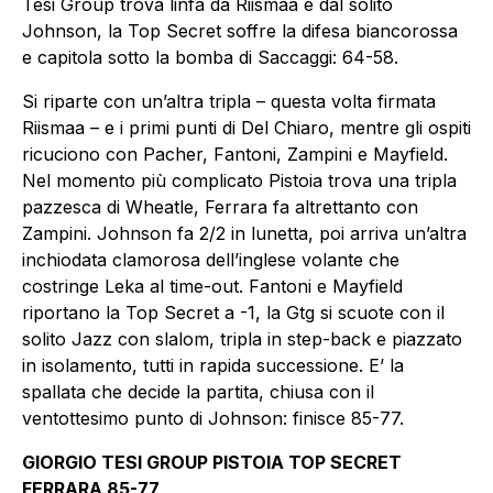
Tesi Group trova linfa da Riismaa e dal solito
Johnson, la Top Secret soffre la difesa biancorossa
e capitola sotto la bomba di Saccaggi: 64-58.
Si riparte con un’altra tripla – questa volta firmata
Riismaa – e i primi punti di Del Chiaro, mentre gli ospiti
ricuciono con Pacher, Fantoni, Zampini e Mayfield.
Nel momento più complicato Pistoia trova una tripla
pazzesca di Wheatle, Ferrara fa altrettanto con
Zampini. Johnson fa 2/2 in lunetta, poi arriva un’altra
inchiodata clamorosa dell’inglese volante che
costringe Leka al time-out. Fantoni e Mayfield
riportano la Top Secret a -1, la Gtg si scuote con il
solito Jazz con slalom, tripla in step-back e piazzato
in isolamento, tutti in rapida successione. E’ la
spallata che decide la partita, chiusa con il
ventottesimo punto di Johnson: finisce 85-77.
GIORGIO TESI GROUP PISTOIA TOP SECRET
FERRARA 85-77