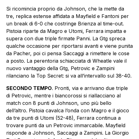
Si ricomincia proprio da Johnson, che la mette da
tre, replica estense affidata a Mayfield e Fantoni per
un break di 6-0 che costringe Brienza al time-out.
Pistoia riparte da Magro e Utomi, Ferrara impatta e
supera con due triple firmate Panni. La Gtg spreca
qualche occasione per riportarsi avanti e viene punita
da Pacher, poi ci pensa Saccaggi a rimettere le cose
a posto. La perentoria schiacciata di Wheatle vale il
nuovo vantaggio della Gtg, Petrovic e Zampini
rilanciano la Top Secret: si va all’intervallo sul 38-40.
SECONDO TEMPO
. Pronti, via e arrivano due triple
di Petrovic, mentre i biancorossi si riallacciano al
match con 8 punti di Johnson, uno più bello
dell’altro. Pistoia cavalca l’onda con Magro e il gioco
da tre punti di Utomi (52-48), Ferrara continua a
trovare punti da un Petrovic immarcabile. Mayfield
risponde a Johnson, Saccaggi a Zampini. La Giorgio