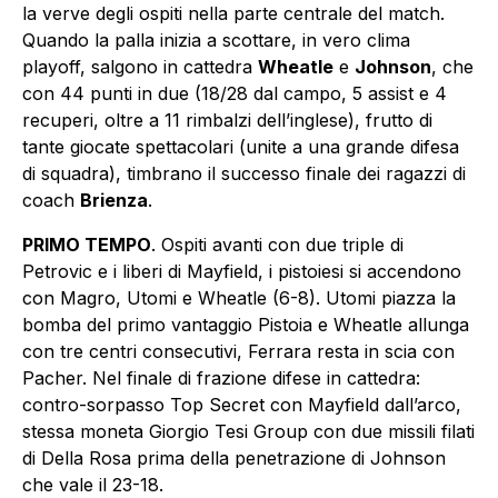
la verve degli ospiti nella parte centrale del match.
Quando la palla inizia a scottare, in vero clima
playoff, salgono in cattedra
Wheatle
e
Johnson
, che
con 44 punti in due (18/28 dal campo, 5 assist e 4
recuperi, oltre a 11 rimbalzi dell’inglese), frutto di
tante giocate spettacolari (unite a una grande difesa
di squadra), timbrano il successo finale dei ragazzi di
coach
Brienza
.
PRIMO TEMPO
. Ospiti avanti con due triple di
Petrovic e i liberi di Mayfield, i pistoiesi si accendono
con Magro, Utomi e Wheatle (6-8). Utomi piazza la
bomba del primo vantaggio Pistoia e Wheatle allunga
con tre centri consecutivi, Ferrara resta in scia con
Pacher. Nel finale di frazione difese in cattedra:
contro-sorpasso Top Secret con Mayfield dall’arco,
stessa moneta Giorgio Tesi Group con due missili filati
di Della Rosa prima della penetrazione di Johnson
che vale il 23-18.