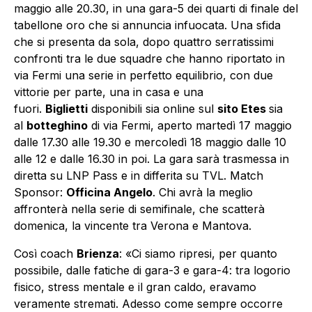
maggio alle 20.30, in una gara-5 dei quarti di finale del
tabellone oro che si annuncia infuocata. Una sfida
che si presenta da sola, dopo quattro serratissimi
confronti tra le due squadre che hanno riportato in
via Fermi una serie in perfetto equilibrio, con due
vittorie per parte, una in casa e una
fuori.
Biglietti
disponibili
sia online sul
sito Etes
sia
al
botteghino
di via Fermi, aperto martedì 17 maggio
dalle 17.30 alle 19.30 e mercoledì 18 maggio dalle 10
alle 12 e dalle 16.30 in poi. La gara sarà trasmessa in
diretta su LNP Pass e in differita su TVL. Match
Sponsor:
Officina Angelo
. Chi avrà la meglio
affronterà nella serie di semifinale, che scatterà
domenica, la vincente tra Verona e Mantova.
Così coach
Brienza
: «Ci siamo ripresi, per quanto
possibile, dalle fatiche di gara-3 e gara-4: tra logorio
fisico, stress mentale e il gran caldo, eravamo
veramente stremati. Adesso come sempre occorre