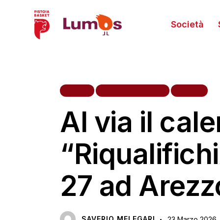
Società
NEWS
RIQUALIFICHIAMO
TIFOSI
Al via il cal
“Riqualifich
27 ad Arezz
SAVERIO MELEGARI
23 Marzo 2026