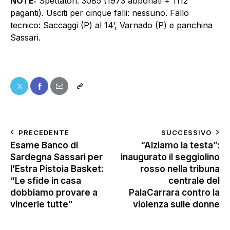
NOTE:
Spettatori: 3085 (1973 abbonati + 1112
paganti). Usciti per cinque falli: nessuno. Fallo
tecnico: Saccaggi (P) al 14’, Varnado (P) e panchina
Sassari.
PRECEDENTE
SUCCESSIVO
Esame Banco di
“Alziamo la testa”:
Sardegna Sassari per
inaugurato il seggiolino
l’Estra Pistoia Basket:
rosso nella tribuna
“Le sfide in casa
centrale del
dobbiamo provare a
PalaCarrara contro la
vincerle tutte”
violenza sulle donne