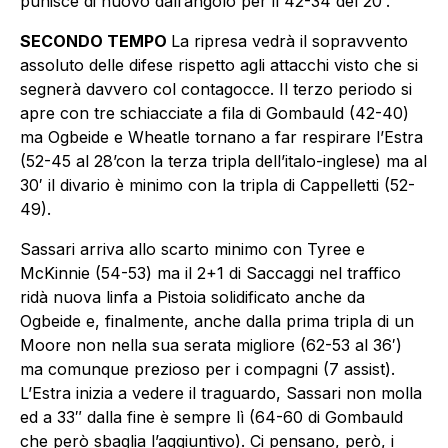
punisce di nuovo dall’angolo per il 42-34 del 20′.
SECONDO TEMPO
La ripresa vedrà il sopravvento
assoluto delle difese rispetto agli attacchi visto che si
segnerà davvero col contagocce. Il terzo periodo si
apre con tre schiacciate a fila di Gombauld (42-40)
ma Ogbeide e Wheatle tornano a far respirare l’Estra
(52-45 al 28’con la terza tripla dell’italo-inglese) ma al
30′ il divario è minimo con la tripla di Cappelletti (52-
49).
Sassari arriva allo scarto minimo con Tyree e
McKinnie (54-53) ma il 2+1 di Saccaggi nel traffico
ridà nuova linfa a Pistoia solidificato anche da
Ogbeide e, finalmente, anche dalla prima tripla di un
Moore non nella sua serata migliore (62-53 al 36′)
ma comunque prezioso per i compagni (7 assist).
L’Estra inizia a vedere il traguardo, Sassari non molla
ed a 33″ dalla fine è sempre lì (64-60 di Gombauld
che però sbaglia l’aggiuntivo). Ci pensano, però, i