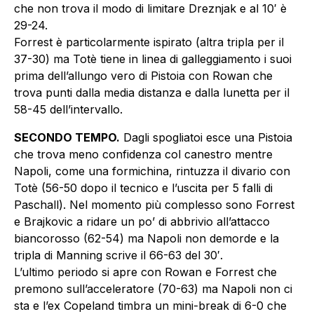
che non trova il modo di limitare Dreznjak e al 10′ è
29-24.
Forrest è particolarmente ispirato (altra tripla per il
37-30) ma Totè tiene in linea di galleggiamento i suoi
prima dell’allungo vero di Pistoia con Rowan che
trova punti dalla media distanza e dalla lunetta per il
58-45 dell’intervallo.
SECONDO TEMPO.
Dagli spogliatoi esce una Pistoia
che trova meno confidenza col canestro mentre
Napoli, come una formichina, rintuzza il divario con
Totè (56-50 dopo il tecnico e l’uscita per 5 falli di
Paschall). Nel momento più complesso sono Forrest
e Brajkovic a ridare un po’ di abbrivio all’attacco
biancorosso (62-54) ma Napoli non demorde e la
tripla di Manning scrive il 66-63 del 30′.
L’ultimo periodo si apre con Rowan e Forrest che
premono sull’acceleratore (70-63) ma Napoli non ci
sta e l’ex Copeland timbra un mini-break di 6-0 che