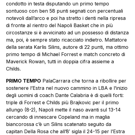
condotto in testa disputando un primo tempo
sontuoso con ben 58 punti segnati con percentuali
notevoli dall’arco e poi ha stretto i denti nella ripresa
di fronte al rientro del Napoli Basket che in più
circostanze si è avvicinato ad un possesso di distanza
ma, poi, è sempre stato ricacciato indietro. Mattatore
della serata Karlis Silins, autore di 22 punti, ma ottimo
primo tempo di Michael Forrest e match concreto di
Maverick Rowan, tutti in doppia cifra assieme a
Childs.
PRIMO TEMPO
PalaCarrara che torna a ribollire per
sostenere l’Estra nel nuovo cammino in LBA e l’inizio
degli uomini di coach Dante Calabria è di quelli forti:
triple di Forrest e Childs più Brajkovic per il primo
allungo (8-2), Napoli mette il naso avanti sul 13-14
cercando di innescare Copeland ma in maglia
biancorossa c’è un Silins scatenato seguito da
capitan Della Rosa che all’8′ sigla il 24-15 per l’Estra