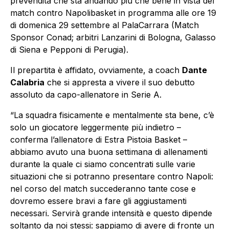
prevendita che sta andando più che bene in vista del
match contro Napolibasket in programma alle ore 19
di domenica 29 settembre al PalaCarrara (Match
Sponsor Conad; arbitri Lanzarini di Bologna, Galasso
di Siena e Pepponi di Perugia).
Il prepartita è affidato, ovviamente, a coach
Dante
Calabria
che si appresta a vivere il suo debutto
assoluto da capo-allenatore in Serie A.
“La squadra fisicamente e mentalmente sta bene, c’è
solo un giocatore leggermente più indietro –
conferma l’allenatore di Estra Pistoia Basket –
abbiamo avuto una buona settimana di allenamenti
durante la quale ci siamo concentrati sulle varie
situazioni che si potranno presentare contro Napoli:
nel corso del match succederanno tante cose e
dovremo essere bravi a fare gli aggiustamenti
necessari. Servirà grande intensità e questo dipende
soltanto da noi stessi: sappiamo di avere di fronte un