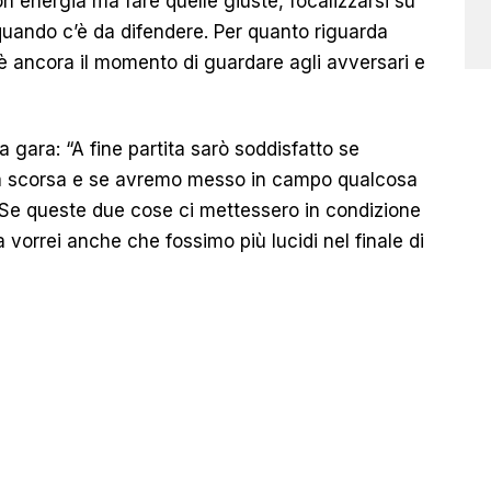
n energia ma fare quelle giuste, focalizzarsi su
e quando c’è da difendere. Per quanto riguarda
 ancora il momento di guardare agli avversari e
a gara: “A fine partita sarò soddisfatto se
ca scorsa e se avremo messo in campo qualcosa
. Se queste due cose ci mettessero in condizione
ra vorrei anche che fossimo più lucidi nel finale di