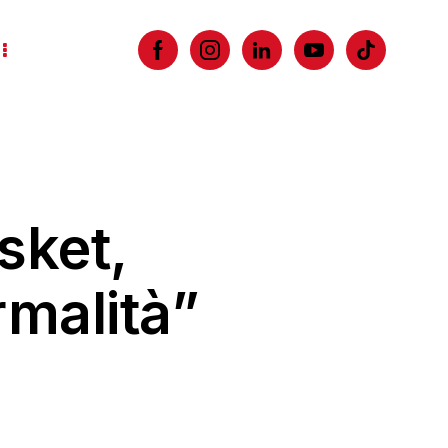
sket,
rmalità”