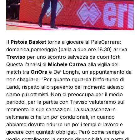
Il
Pistoia Basket
torna a giocare al PalaCarrara:
domenica pomeriggio (palla a due ore 18.30) arriva
Treviso
per uno scontro salvezza da cuori forti.
Questa l’analisi di
Michele Carrea
alla vigilia del
match tra
OriOra
e De’ Longhi, un appuntamento da
non sbagliare: “Per quanto riguarda l’infortunio di
Landi, rispetto allo spavento del momento adesso
siamo più ottimisti. Non ci preoccupa per il medio
periodo, per la partita con Treviso valuteremo sul
momento le sue sensazioni. La sua assenza in
settimana ci ha un po’ condizionati, in quando
abbiamo dovuto ridurre un po’ i tempi di lavoro e
giocare con quintetti obbligati. Però come sempre
voglio sottolineare la grande disponibilità da parte di