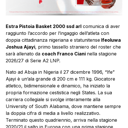
Estra Pistoia Basket 2000 ssd arl
comunica di aver
raggiunto l’accordo per l’ingaggio dell’atleta con
doppia cittadinanza nigeriana e statunitense
Ifeoluwa
Joshua Ajayi
, primo tassello straniero del roster che
sarà allenato da
coach Franco Ciani
nella stagione
2026/27 di Serie A2 LNP.
Nato ad Abuja in Nigeria il 27 dicembre 1996, “Ife”
Ajayi è un’ala grande di 200 cm e 111 kg. Giocatore
atletico, bidimensionale e dinamico, ha iniziato la
propria formazione cestistica negli States. La sua
carriera collegiale si svolge interamente alla
University of South Alabama, dove mantiene sempre
la doppia cifra di media a livello realizzativo.
Terminato questo quadriennio, arriva nella stagione
2020/21 il salto in Europa con una prima stagione